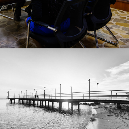
Coveñas+Tolú
2023